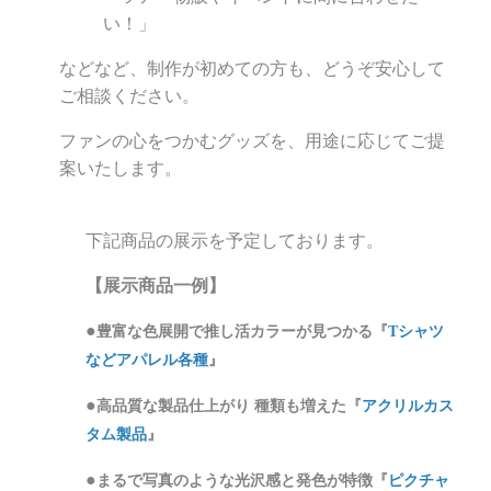
い！」
などなど、制作が初めての方も、どうぞ安心して
ご相談ください。
ファンの心をつかむグッズを、用途に応じてご提
案いたします。
下記商品の展示を予定しております。
【展示商品一例】
●
豊富な色展開
で推し活カラーが見つかる
『
Tシャツ
などアパレル
各種
』
●
高品質
な製品仕上がり
種類も増えた
『
アクリルカス
タム製品
』
●
まるで
写真のような光沢感と発色
が特徴
『
ピクチャ